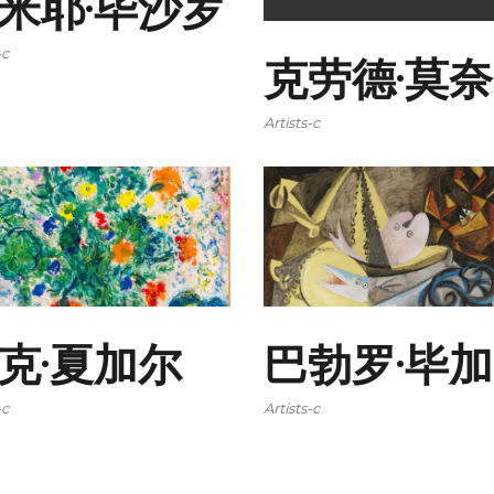
米耶·毕沙罗
-c
克劳德·莫奈
Artists-c
克·夏加尔
巴勃罗·毕
-c
Artists-c