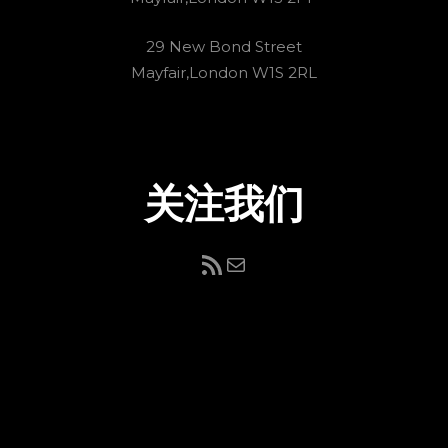
29 New Bond Street
Mayfair,London W1S 2RL
关注我们
RSS Feed
电子邮件