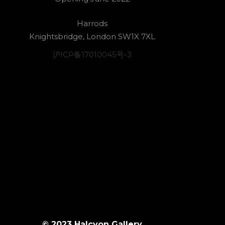
Harrods
Knightsbridge, London SW1X 7XL
沪ICP备17010045号-3
© 2023 Halcyon Gallery