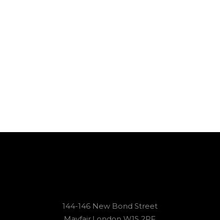
144-146 New Bond Street
Mayfair,London W1S 2PF