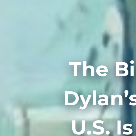
The Bi
Dylan’s
U.S. 