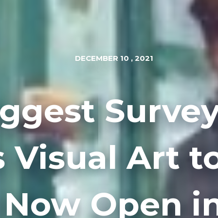
DECEMBER 10 , 2021
ggest Survey
 Visual Art t
Is Now Open i