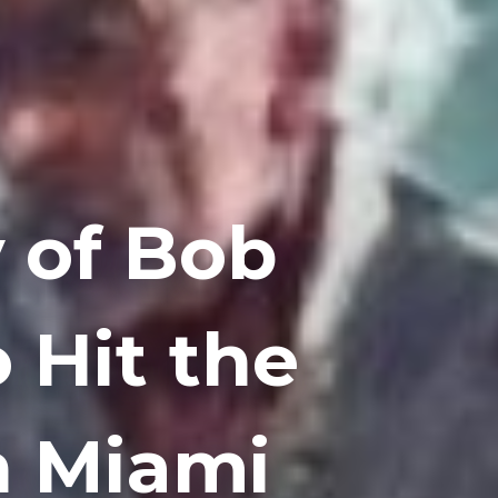
 of Bob
o Hit the
n Miami