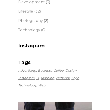
Development
(3)
Lifestyle
(32)
Photography
(2)
Technology
(6)
Instagram
Tags
Advertising
Business
Coffee
Design
Instagram
IT
Morning
Network
Style
Technology
Web