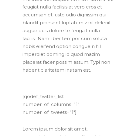
feugiat nulla facilisis at vero eros et
accumsan et iusto odio dignissim qui
blandit praesent luptatum zzril delenit
augue duis dolore te feugait nulla
facilisi. Nam liber tempor cum soluta
nobis eleifend option congue nihil
imperdiet doming id quod mazim
placerat facer possim assum. Typi non
habent claritatem insitam est.
[qodef_twitter_list
number_of_columns=”1″
number_of_tweets=”1″]
Lorem ipsum dolor sit amet,