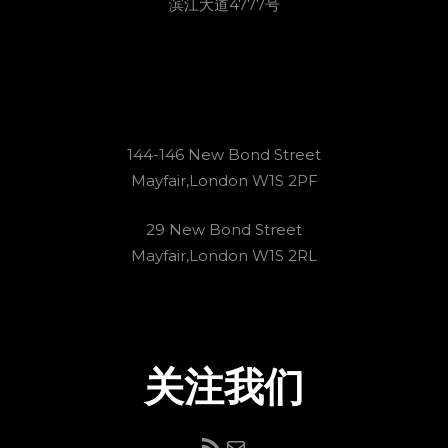
滨江大道4777号
144-146 New Bond Street
Mayfair,London W1S 2PF
29 New Bond Street
Mayfair,London W1S 2RL
关注我们
RSS Feed
电子邮件