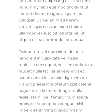
consectetuer adipiscing elit, sed diam
nonummy nibh euismod tincidunt ut
laoreet dolore magna aliquam erat
volutpat. Ut wisi enim ad minim
veniam, quis nostrud exerci tation
ullamcorper suscipit lobortis nisl ut
aliquip ex ea commodo consequat.
Duis autem vel eum iriure dolor in
hendrerit in vulputate velit esse
molestie consequat, vel illum dolore eu
feugiat nulla facilisis at vero eros et
accumsan et iusto odio dignissim qui
blandit praesent luptatum zzril delenit
augue duis dolore te feugait nulla
facilisi. Nam liber tempor cum soluta
nobis eleifend option congue nihil
imperdiet doming id quod mazim